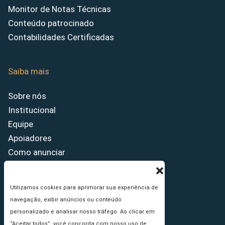
Monitor de Notas Técnicas
Conteúdo patrocinado
Contabilidades Certificadas
Saiba mais
Sobre nós
Institucional
Equipe
Apoiadores
Como anunciar
Fale conosco
Termos de uso
Utilizamos cookies para aprimorar sua experiência de
Política de privacidade
navegação, exibir anúncios ou conteúdo
Princípios Editoriais
personalizado e analisar nosso tráfego. Ao clicar em
“Aceitar todos”, você concorda com nosso uso de