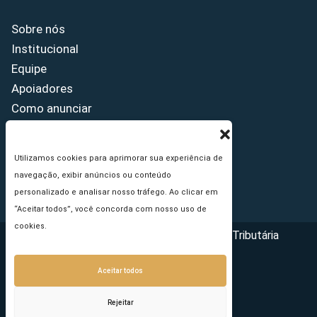
Sobre nós
Institucional
Equipe
Apoiadores
Como anunciar
Fale conosco
Termos de uso
Utilizamos cookies para aprimorar sua experiência de
Política de privacidade
navegação, exibir anúncios ou conteúdo
Princípios Editoriais
personalizado e analisar nosso tráfego. Ao clicar em
“Aceitar todos”, você concorda com nosso uso de
cookies.
Copyright © 2026 - Portal da Reforma Tributária
Aceitar todos
Rejeitar