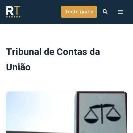
o
Ir para o conteúdo
conteúdo
Teste grátis
Tribunal de Contas da
União