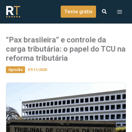
o
Ir para o conteúdo
conteúdo
Teste grátis
“Pax brasileira” e controle da
carga tributária: o papel do TCU na
reforma tributária
Opinião
07/11/2025