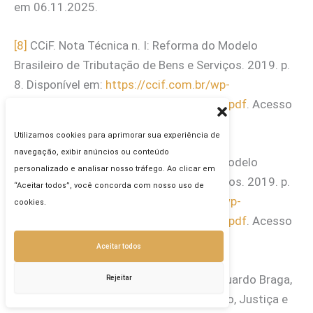
em 06.11.2025.
[8]
CCiF. Nota Técnica n. I: Reforma do Modelo
Brasileiro de Tributação de Bens e Serviços. 2019. p.
8. Disponível em:
https://ccif.com.br/wp-
content/uploads/2020/06/NT-IBS-v2_2.pdf
. Acesso
em 06.11.2025.
Utilizamos cookies para aprimorar sua experiência de
navegação, exibir anúncios ou conteúdo
[9]
CCiF. Nota Técnica n. I: Reforma do Modelo
personalizado e analisar nosso tráfego. Ao clicar em
Brasileiro de Tributação de Bens e Serviços. 2019. p.
“Aceitar todos”, você concorda com nosso uso de
8-9. Disponível em:
https://ccif.com.br/wp-
cookies.
content/uploads/2020/06/NT-IBS-v2_2.pdf
. Acesso
em 06.11.2025.
Aceitar todos
[10]
Relatório Legislativo do Senador Eduardo Braga,
Rejeitar
apresentado à Comissão de Constituição, Justiça e