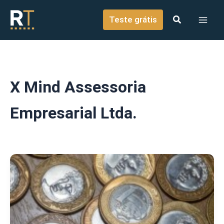
o
Ir para o conteúdo
conteúdo
Teste grátis
X Mind Assessoria
Empresarial Ltda.