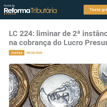
o
Ir para o conteúdo
conteúdo
Teste grá
LC 224: liminar de 2ª instân
na cobrança do Lucro Pres
Justiça
04/03/2026