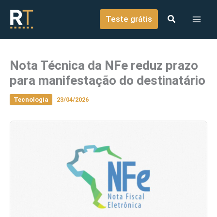
o
Ir para o conteúdo
conteúdo
Teste grátis
Nota Técnica da NFe reduz prazo
para manifestação do destinatário
Tecnologia
23/04/2026