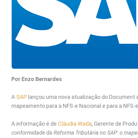
Por Enzo Bernardes
A
SAP
lançou uma nova atualização do Document 
mapeamento para a NFS-e Nacional e para a NFS-e 
A informação é de
Cláudia Wada
, Gerente de Produ
conformidade da Reforma Tributária no SAP: o mape