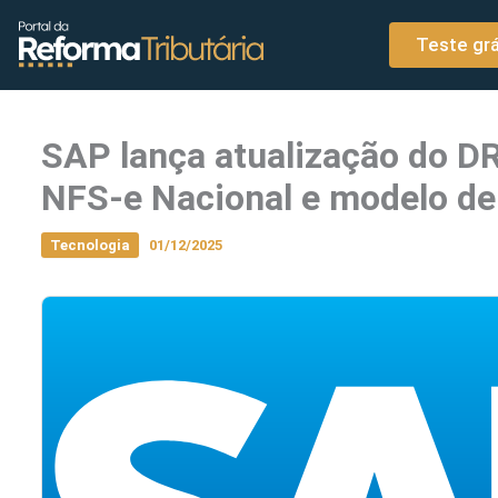
o
Ir para o conteúdo
conteúdo
Teste grá
SAP lança atualização do 
NFS-e Nacional e modelo de
Tecnologia
01/12/2025