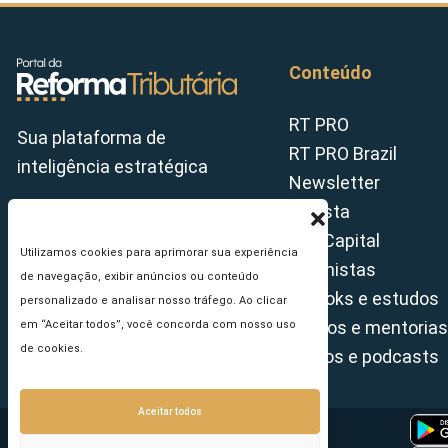
Conteúdo
RT PRO
Sua plataforma de
RT PRO Brazil
inteligência estratégica
Newsletter
Revista
Tax Capital
Utilizamos cookies para aprimorar sua experiência
Colunistas
de navegação, exibir anúncios ou conteúdo
E-books e estudos
personalizado e analisar nosso tráfego. Ao clicar
Cursos e mentorias
em “Aceitar todos”, você concorda com nosso uso
de cookies.
Vídeos e podcasts
Aceitar todos