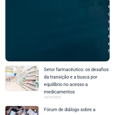
e
con
adm
mun
est
e
fed
Setor farmacêutico: os desafios
da transição e a busca por
equilíbrio no acesso a
medicamentos
18/10/2025
Fórum de diálogo sobre a