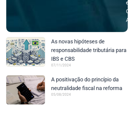
e
Qui
Ad
As novas hipóteses de
responsabilidade tributária para
IBS e CBS
07/11/2024
A positivação do princípio da
neutralidade fiscal na reforma
05/08/2024