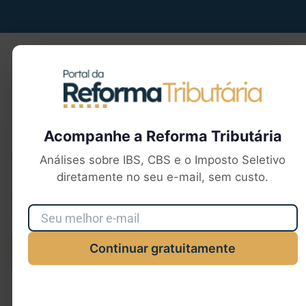
Seu e-mail
Acompanhe a Reforma Tributária
Análises sobre IBS, CBS e o Imposto Seletivo
Utilizamos cookies para aprimorar sua experiência de
diretamente no seu e-mail, sem custo.
navegação, exibir anúncios ou conteúdo personalizado e
analisar nosso tráfego. Ao clicar em “Aceitar todos”, você
concorda com nosso uso de cookies.
Continuar gratuitamente
Aceitar todos
Rejeitar