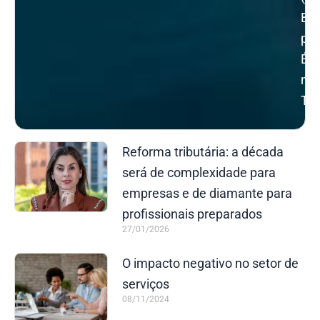
Bra
pel
Éti
no
Tri
Reforma tributária: a década
será de complexidade para
empresas e de diamante para
profissionais preparados
27/01/2026
O impacto negativo no setor de
serviços
08/11/2024