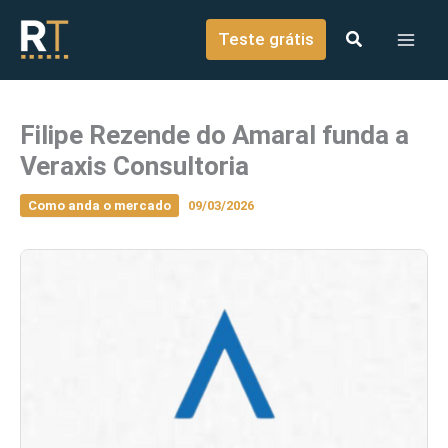
o
Ir para o conteúdo
conteúdo
Teste grátis
Filipe Rezende do Amaral funda a
Veraxis Consultoria
Como anda o mercado
09/03/2026