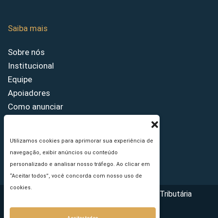
Saiba mais
Sobre nós
Institucional
Equipe
Apoiadores
Como anunciar
Fale conosco
Termos de uso
Utilizamos cookies para aprimorar sua experiência de
Política de privacidade
navegação, exibir anúncios ou conteúdo
Princípios Editoriais
personalizado e analisar nosso tráfego. Ao clicar em
“Aceitar todos”, você concorda com nosso uso de
cookies.
Copyright © 2026 - Portal da Reforma Tributária