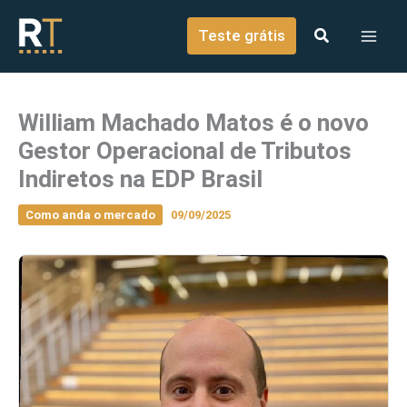
o
Ir para o conteúdo
conteúdo
Teste grátis
William Machado Matos é o novo
Gestor Operacional de Tributos
Indiretos na EDP Brasil
Como anda o mercado
09/09/2025