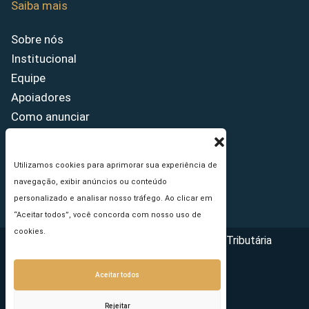
Saiba mais
Sobre nós
Institucional
Equipe
Apoiadores
Como anunciar
Fale conosco
Termos de uso
Utilizamos cookies para aprimorar sua experiência de
Política de privacidade
navegação, exibir anúncios ou conteúdo
Princípios Editoriais
personalizado e analisar nosso tráfego. Ao clicar em
“Aceitar todos”, você concorda com nosso uso de
cookies.
Copyright © 2026 - Portal da Reforma Tributária
Aceitar todos
Rejeitar