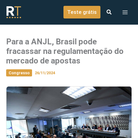
o
Ir para o conteúdo
conteúdo
Teste grátis
Para a ANJL, Brasil pode
fracassar na regulamentação do
mercado de apostas
Congresso
26/11/2024