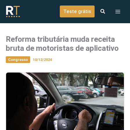
o
Ir para o conteúdo
conteúdo
Teste grátis
Reforma tributária muda receita
bruta de motoristas de aplicativo
Congresso
10/12/2024