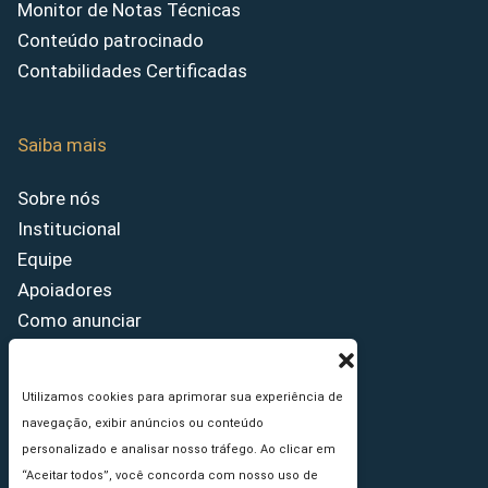
Monitor de Notas Técnicas
Conteúdo patrocinado
Contabilidades Certificadas
Saiba mais
Sobre nós
Institucional
Equipe
Apoiadores
Como anunciar
Fale conosco
Termos de uso
Utilizamos cookies para aprimorar sua experiência de
Política de privacidade
navegação, exibir anúncios ou conteúdo
Princípios Editoriais
personalizado e analisar nosso tráfego. Ao clicar em
“Aceitar todos”, você concorda com nosso uso de