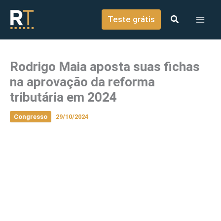
o
Ir para o conteúdo
conteúdo
Teste grátis
Rodrigo Maia aposta suas fichas
na aprovação da reforma
tributária em 2024
Congresso
29/10/2024