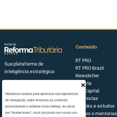
Conteúdo
RT PRO
Sua plataforma de
RT PRO Brazil
inteligência estratégica
Newsletter
Revista
Tax Capital
Utilizamos cookies para aprimorar sua experiência
Colunistas
de navegação, exibir anúncios ou conteúdo
E-books e estudos
personalizado e analisar nosso tráfego. Ao clicar
Cursos e mentorias
em “Aceitar todos”, você concorda com nosso uso