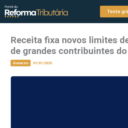
o
Ir para o conteúdo
conteúdo
Teste grá
Receita fixa novos limites 
de grandes contribuintes do
Governo
01/01/2025