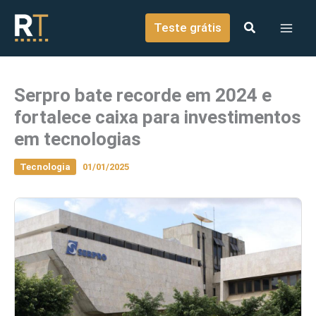
o
Ir para o conteúdo
conteúdo
Teste grátis
Serpro bate recorde em 2024 e
fortalece caixa para investimentos
em tecnologias
Tecnologia
01/01/2025