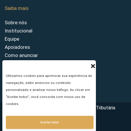
Saiba mais
Sobre nós
Institucional
Equipe
Apoiadores
Como anunciar
Fale conosco
Termos de uso
Utilizamos cookies para aprimorar sua experiência de
Política de privacidade
navegação, exibir anúncios ou conteúdo
Princípios Editoriais
personalizado e analisar nosso tráfego. Ao clicar em
“Aceitar todos”, você concorda com nosso uso de
cookies.
Copyright © 2026 - Portal da Reforma Tributária
Aceitar todos