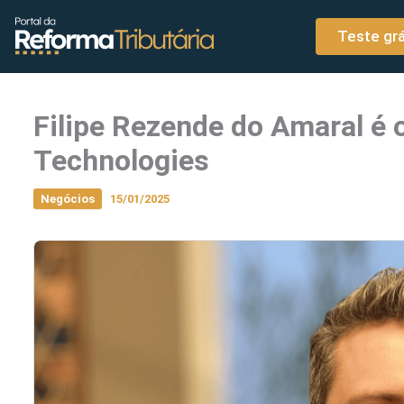
o
Ir para o conteúdo
conteúdo
Teste grá
Filipe Rezende do Amaral é
Technologies
Negócios
15/01/2025