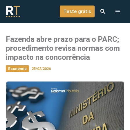
o
Ir para o conteúdo
conteúdo
Teste grátis
Fazenda abre prazo para o PARC;
procedimento revisa normas com
impacto na concorrência
Economia
25/02/2026