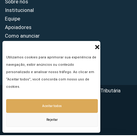
Sobre nós
Institucional
Equipe
Apoiadores
Como anunciar
Fale conosco
Termos de uso
Utilizamos cookies para aprimorar sua experiência de
Política de privacidade
navegação, exibir anúncios ou conteúdo
Princípios Editoriais
personalizado e analisar nosso tráfego. Ao clicar em
“Aceitar todos”, você concorda com nosso uso de
cookies.
Copyright © 2026 - Portal da Reforma Tributária
Aceitar todos
Rejeitar