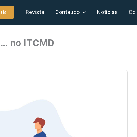
Revista
Conteúdo
Notícias
Col
tis
u … no ITCMD