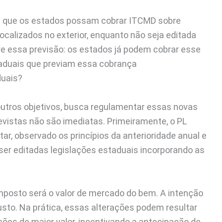
ra que os estados possam cobrar ITCMD sobre
calizados no exterior, enquanto não seja editada
re essa previsão: os estados já podem cobrar esse
taduais que previam essa cobrança
duais?
utros objetivos, busca regulamentar essas novas
vistas não são imediatas. Primeiramente, o PL
r, observado os princípios da anterioridade anual e
ser editadas legislações estaduais incorporando as
mposto será o valor de mercado do bem. A intenção
justo. Na prática, essas alterações podem resultar
es de maior valor, incentivando a antecipação de