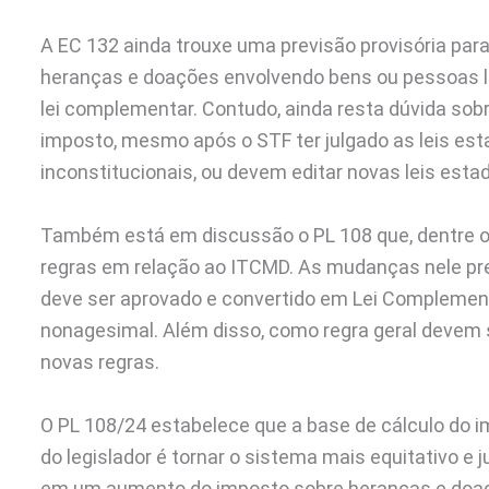
A EC 132 ainda trouxe uma previsão provisória pa
heranças e doações envolvendo bens ou pessoas lo
lei complementar. Contudo, ainda resta dúvida sob
imposto, mesmo após o STF ter julgado as leis es
inconstitucionais, ou devem editar novas leis esta
Também está em discussão o PL 108 que, dentre o
regras em relação ao ITCMD. As mudanças nele pre
deve ser aprovado e convertido em Lei Complementa
nonagesimal. Além disso, como regra geral devem 
novas regras.
O PL 108/24 estabelece que a base de cálculo do i
do legislador é tornar o sistema mais equitativo e 
em um aumento do imposto sobre heranças e doaçõ