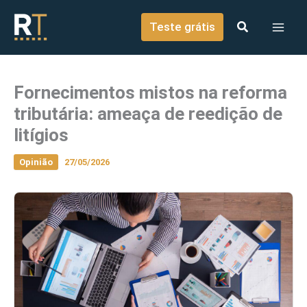
o
Ir para o conteúdo
conteúdo
Teste grátis
Fornecimentos mistos na reforma
tributária: ameaça de reedição de
litígios
Opinião
27/05/2026