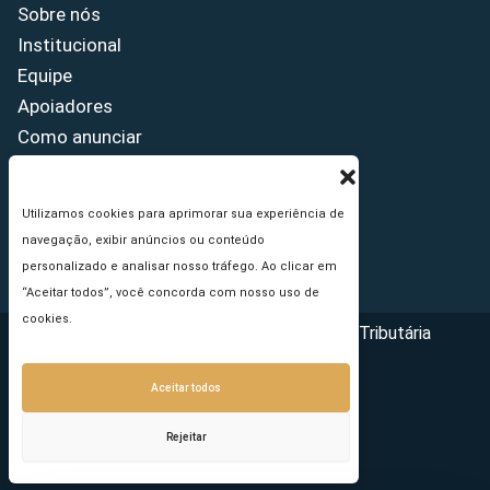
Sobre nós
Institucional
Equipe
Apoiadores
Como anunciar
Fale conosco
Termos de uso
Utilizamos cookies para aprimorar sua experiência de
Política de privacidade
navegação, exibir anúncios ou conteúdo
Princípios Editoriais
personalizado e analisar nosso tráfego. Ao clicar em
“Aceitar todos”, você concorda com nosso uso de
cookies.
Copyright © 2026 - Portal da Reforma Tributária
Aceitar todos
Rejeitar