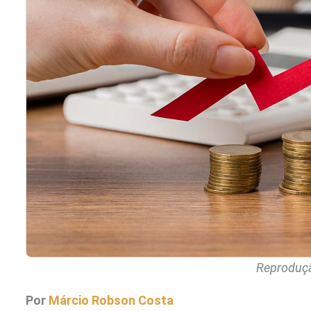
Reproduçã
Por
Márcio Robson Costa