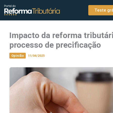
o
Ir para o conteúdo
conteúdo
Teste grá
Impacto da reforma tributá
processo de precificação
Opinião
11/04/2025