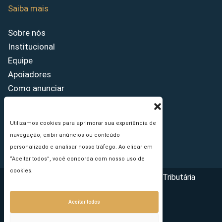
Saiba mais
Sobre nós
Institucional
Equipe
Apoiadores
Como anunciar
Fale conosco
Termos de uso
Utilizamos cookies para aprimorar sua experiência de
Política de privacidade
navegação, exibir anúncios ou conteúdo
Princípios Editoriais
personalizado e analisar nosso tráfego. Ao clicar em
“Aceitar todos”, você concorda com nosso uso de
cookies.
Copyright © 2026 - Portal da Reforma Tributária
Aceitar todos