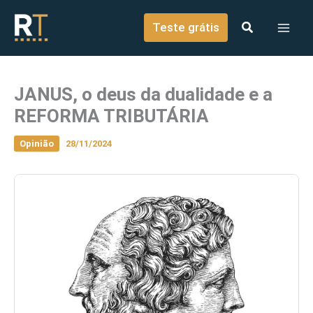
o
Ir para o conteúdo
conteúdo
Teste grátis
JANUS, o deus da dualidade e a
REFORMA TRIBUTÁRIA
Opinião
28/11/2024