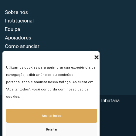
Sobre nós
Institucional
Equipe
Apoiadores
Como anunciar
Fale conosco
Termos de uso
Utilizamos cookies para aprimorar sua experiência de
Política de privacidade
navegação, exibir anúncios ou conteúdo
Princípios Editoriais
personalizado e analisar nosso tráfego. Ao clicar em
“Aceitar todos”, você concorda com nosso uso de
cookies.
Copyright © 2026 - Portal da Reforma Tributária
Aceitar todos
Rejeitar