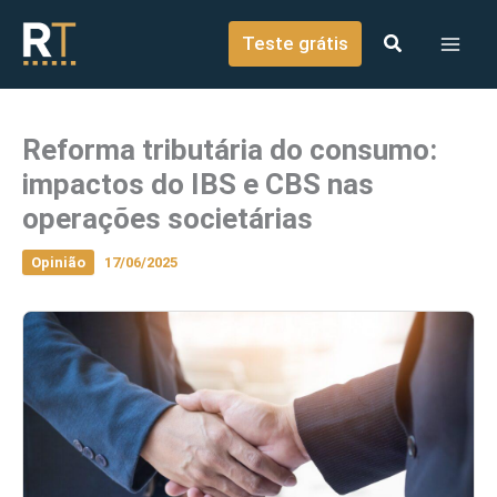
o
Ir para o conteúdo
conteúdo
Teste grátis
Reforma tributária do consumo:
impactos do IBS e CBS nas
operações societárias
Opinião
17/06/2025