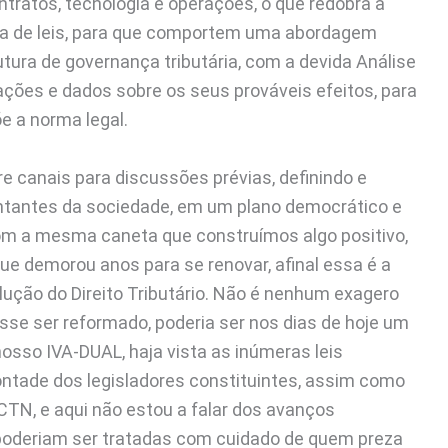
ntratos, tecnologia e operações, o que redobra a
ura de leis, para que comportem uma abordagem
tura de governança tributária, com a devida Análise
ações e dados sobre os seus prováveis efeitos, para
e a norma legal.
e canais para discussões prévias, definindo e
ntantes da sociedade, em um plano democrático e
om a mesma caneta que construímos algo positivo,
ue demorou anos para se renovar, afinal essa é a
ção do Direito Tributário. Não é nenhum exagero
asse ser reformado, poderia ser nos dias de hoje um
sso IVA-DUAL, haja vista as inúmeras leis
ontade dos legisladores constituintes, assim como
 CTN, e aqui não estou a falar dos avanços
poderiam ser tratadas com cuidado de quem preza