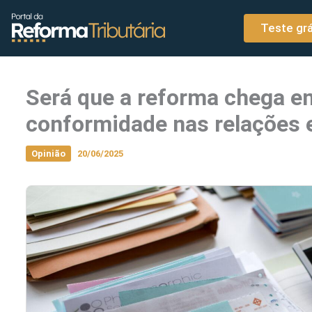
o
Ir para o conteúdo
conteúdo
Teste grá
Será que a reforma chega e
conformidade nas relações e
Opinião
20/06/2025