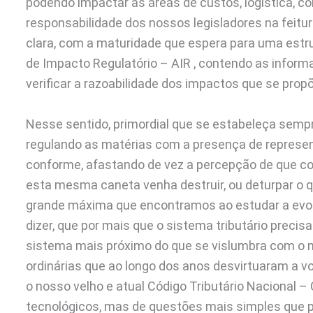
podendo impactar as áreas de custos, logística, co
responsabilidade dos nossos legisladores na feit
clara, com a maturidade que espera para uma estru
de Impacto Regulatório – AIR
, contendo as inform
verificar a razoabilidade dos impactos que se propõ
Nesse sentido, primordial que se estabeleça sempr
regulando as matérias com a presença de represe
conforme, afastando de vez a percepção de que c
esta mesma caneta venha destruir, ou deturpar o q
grande máxima que encontramos ao estudar a evolu
dizer, que por mais que o sistema tributário precis
sistema mais próximo do que se vislumbra com o no
ordinárias que ao longo dos anos desvirtuaram a v
o nosso velho e atual Código Tributário Nacional –
tecnológicos, mas de questões mais simples que 