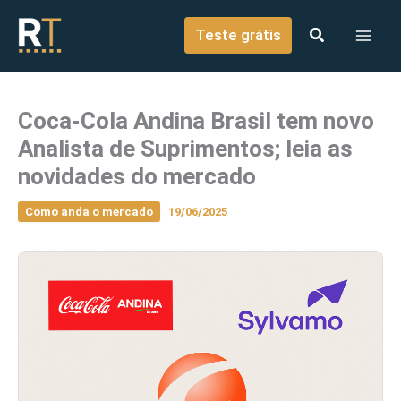
o
Ir para o conteúdo
conteúdo
Teste grátis
Coca-Cola Andina Brasil tem novo
Analista de Suprimentos; leia as
novidades do mercado
Como anda o mercado
19/06/2025