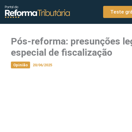
o
Ir para o conteúdo
conteúdo
Teste grá
Pós-reforma: presunções leg
especial de fiscalização
Opinião
20/06/2025