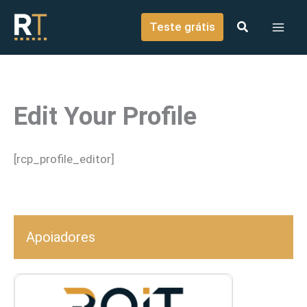
o
Ir para o conteúdo
conteúdo
Teste grátis
Edit Your Profile
[rcp_profile_editor]
Apoiadores