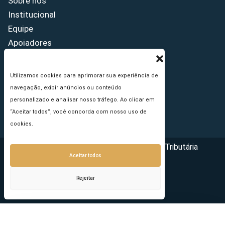
Sobre nós
Institucional
Equipe
Apoiadores
Como anunciar
Fale conosco
Utilizamos cookies para aprimorar sua experiência de
Termos de uso
navegação, exibir anúncios ou conteúdo
Política de privacidade
personalizado e analisar nosso tráfego. Ao clicar em
Princípios Editoriais
“Aceitar todos”, você concorda com nosso uso de
cookies.
Copyright © 2026 - Portal da Reforma Tributária
Aceitar todos
Rejeitar
Seu e-mail