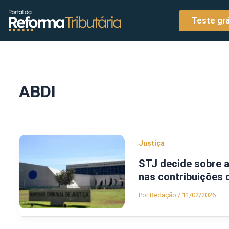
o
Ir para o conteúdo
conteúdo
Teste grá
ABDI
Justiça
STJ decide sobre a
nas contribuições 
Por
Redação
/
11/02/2026