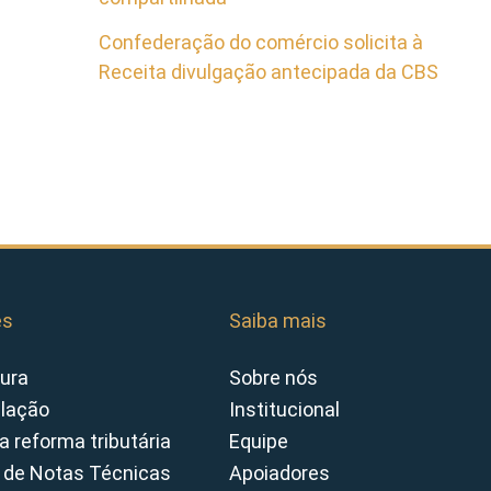
Confederação do comércio solicita à
Receita divulgação antecipada da CBS
es
Saiba mais
ura
Sobre nós
slação
Institucional
a reforma tributária
Equipe
 de Notas Técnicas
Apoiadores