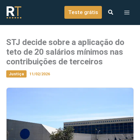
o
Ir para o conteúdo
conteúdo
Teste grátis
STJ decide sobre a aplicação do
teto de 20 salários mínimos nas
contribuições de terceiros
Justiça
11/02/2026