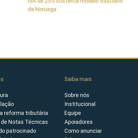
IVA de 25% sustenta modelo tributário
da Noruega
es
Saiba mais
ura
Sobre nós
slação
Institucional
a reforma tributária
Equipe
 de Notas Técnicas
Apoiadores
o patrocinado
Como anunciar