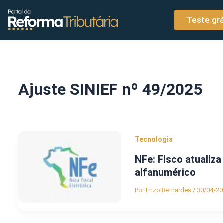
o
Ir para o conteúdo
conteúdo
Teste grá
Ajuste SINIEF nº 49/2025
Tecnologia
NFe: Fisco atuali
alfanumérico
Por
Enzo Bernardes
/
30/04/20