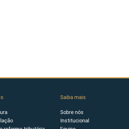
es
Saiba mais
ura
Sobre nós
slação
Institucional
a reforma tributária
Equipe