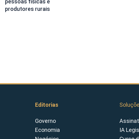
pessoas físicas e
produtores rurais
Editorias
Soluçõ
Governo
Assinat
Economia
IA Legi
Negócios
Curso d