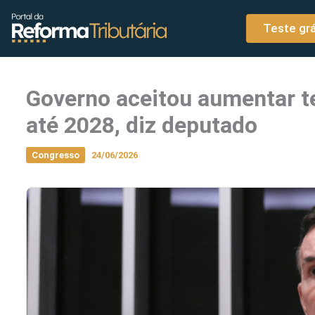
o
Ir para o conteúdo
conteúdo
Teste grá
Governo aceitou aumentar te
até 2028, diz deputado
Congresso
24/06/2026