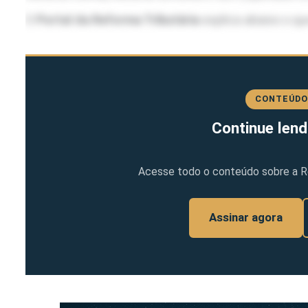
O
Portal da Reforma Tributária
explica abaixo o que
CONTEÚDO
Continue lend
Acesse todo o conteúdo sobre a Ref
Assinar agora