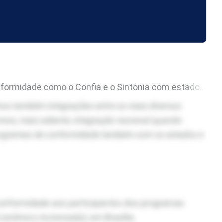
s após a implementação da reforma tributária. A intenção foi compartilhada na 2ª feira (22.jun.2026) pela secretária especial adjunta do órgão,
os também integrações entre os mais diversos
rmos, mais adiante, integração nacional quando
 programas de conformidade também com os estados e
 conformidade aos participantes dos programas
conômico Autorizado), em Brasília.