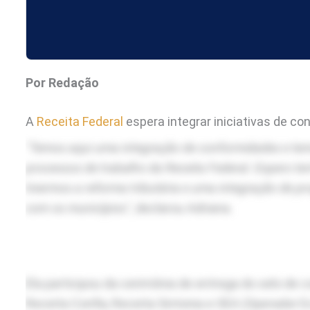
Por Redação
A
Receita Federal
espera integrar iniciativas de conformidade como o Confia e o Sintonia com estados e município
"Temos aqui uma integração de conformidades e tem
processos de trabalho da Receita Federal. Espero te
tivermos a reforma tributária e uma integração de
com os municípios"
, declarou Adriana.
Ela participou da cerimônia de entrega do selo de
Receita Confia, Receita Sintonia e OEA (Operador E