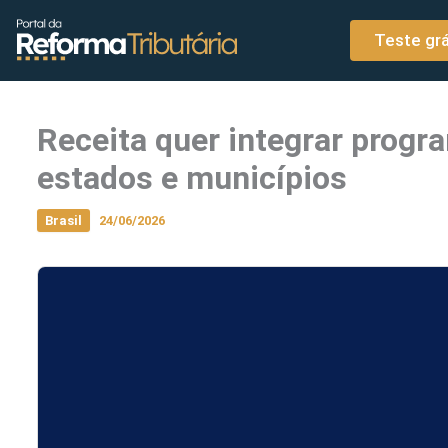
o
Ir para o conteúdo
conteúdo
Teste grá
Receita quer integrar prog
estados e municípios
Brasil
24/06/2026