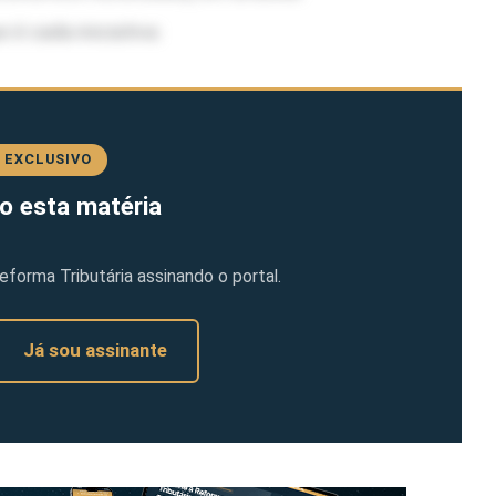
 é cada iniciativa:
 EXCLUSIVO
o esta matéria
orma Tributária assinando o portal.
Já sou assinante