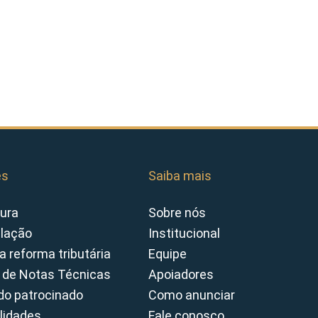
es
Saiba mais
ura
Sobre nós
slação
Institucional
a reforma tributária
Equipe
 de Notas Técnicas
Apoiadores
o patrocinado
Como anunciar
lidades
Fale conosco