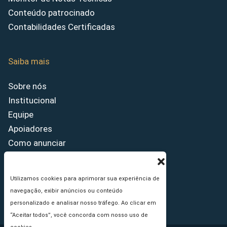
Conteúdo patrocinado
Contabilidades Certificadas
Saiba mais
Sobre nós
Institucional
Equipe
Apoiadores
Como anunciar
Fale conosco
Termos de uso
Utilizamos cookies para aprimorar sua experiência de
Política de privacidade
navegação, exibir anúncios ou conteúdo
Princípios Editoriais
personalizado e analisar nosso tráfego. Ao clicar em
“Aceitar todos”, você concorda com nosso uso de