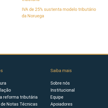
IVA de 25% sustenta modelo tributário
da Noruega
es
Saiba mais
ura
Sobre nós
slação
Institucional
a reforma tributária
Equipe
 de Notas Técnicas
Apoiadores