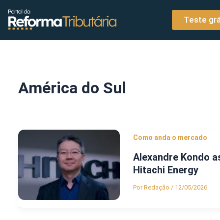
o
Ir para o conteúdo
conteúdo
Teste grá
América do Sul
Como anda o mercado
Alexandre Kondo a
Hitachi Energy
Por
Redação
/
12/05/2026