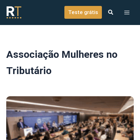
o
Ir para o conteúdo
conteúdo
Teste grátis
Associação Mulheres no
Tributário