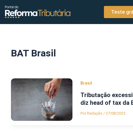
o
Ir para o conteúdo
conteúdo
Teste grá
BAT Brasil
Brasil
Tributação excessi
diz head of tax da 
Por
Redação
/
27/08/2025