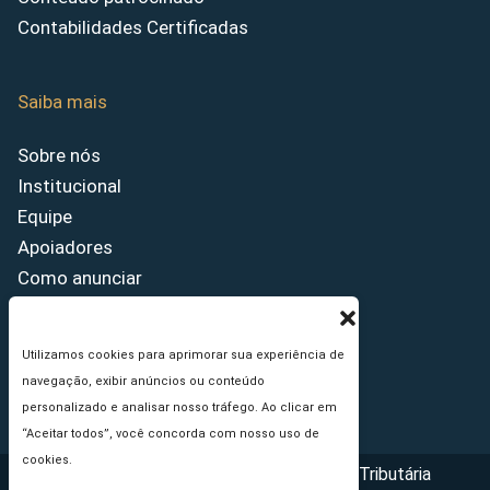
Contabilidades Certificadas
Saiba mais
Sobre nós
Institucional
Equipe
Apoiadores
Como anunciar
Fale conosco
Termos de uso
Utilizamos cookies para aprimorar sua experiência de
Política de privacidade
navegação, exibir anúncios ou conteúdo
Princípios Editoriais
personalizado e analisar nosso tráfego. Ao clicar em
“Aceitar todos”, você concorda com nosso uso de
cookies.
Copyright © 2026 - Portal da Reforma Tributária