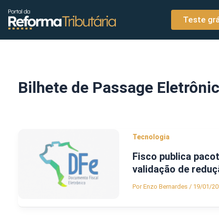
o
Ir para o conteúdo
conteúdo
Teste grá
Bilhete de Passage Eletrôni
Tecnologia
Fisco publica paco
validação de reduç
Por
Enzo Bernardes
/
19/01/20