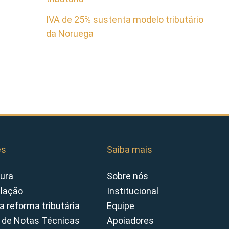
IVA de 25% sustenta modelo tributário
da Noruega
es
Saiba mais
ura
Sobre nós
slação
Institucional
a reforma tributária
Equipe
 de Notas Técnicas
Apoiadores