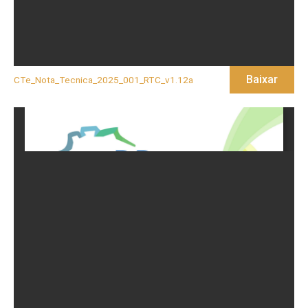
Baixar
CTe_Nota_Tecnica_2025_001_RTC_v1.12a