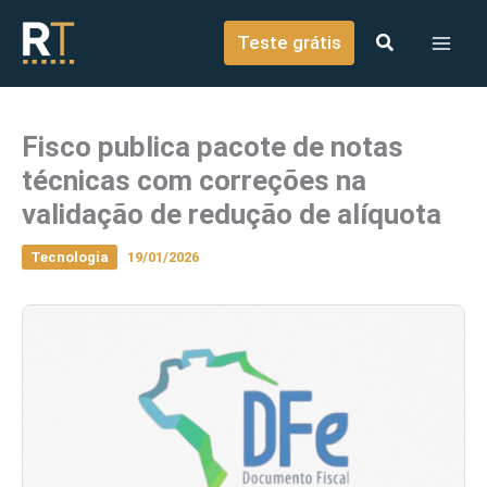
o
Ir para o conteúdo
conteúdo
Teste grátis
Fisco publica pacote de notas
técnicas com correções na
validação de redução de alíquota
Tecnologia
19/01/2026