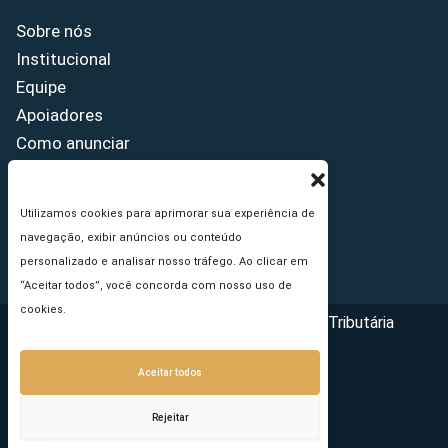
Sobre nós
Institucional
Equipe
Apoiadores
Como anunciar
Fale conosco
Termos de uso
Utilizamos cookies para aprimorar sua experiência de
Política de privacidade
navegação, exibir anúncios ou conteúdo
Princípios Editoriais
personalizado e analisar nosso tráfego. Ao clicar em
“Aceitar todos”, você concorda com nosso uso de
cookies.
Copyright © 2026 - Portal da Reforma Tributária
Aceitar todos
Rejeitar