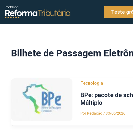
o
Ir para o conteúdo
conteúdo
Teste grá
Bilhete de Passagem Eletrô
Tecnologia
BPe: pacote de sc
Múltiplo
Por
Redação
/
30/06/2026