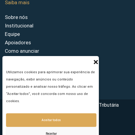
Saiba mais
Sobre nós
Institucional
Equipe
Apoiadores
Como anunciar
Fale conosco
Termos de uso
Utilizamos cookies para aprimorar sua experiência de
Política de privacidade
navegação, exibir anúncios ou conteúdo
Princípios Editoriais
personalizado e analisar nosso tráfego. Ao clicar em
“Aceitar todos”, você concorda com nosso uso de
cookies.
Copyright © 2026 - Portal da Reforma Tributária
Aceitar todos
Rejeitar