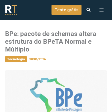
o
Ir para o conteúdo
conteúdo
Teste grátis
BPe: pacote de schemas altera
estrutura do BPeTA Normal e
Múltiplo
Tecnologia
30/06/2026