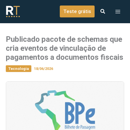
o
Ir para o conteúdo
conteúdo
Teste grátis
Publicado pacote de schemas que
cria eventos de vinculação de
pagamentos a documentos fiscais
Tecnologia
18/06/2026