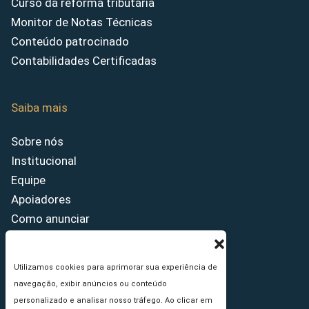
Curso da reforma tributária
Monitor de Notas Técnicas
Conteúdo patrocinado
Contabilidades Certificadas
Saiba mais
Sobre nós
Institucional
Equipe
Apoiadores
Como anunciar
Fale conosco
Termos de uso
Utilizamos cookies para aprimorar sua experiência de
Política de privacidade
navegação, exibir anúncios ou conteúdo
Princípios Editoriais
personalizado e analisar nosso tráfego. Ao clicar em