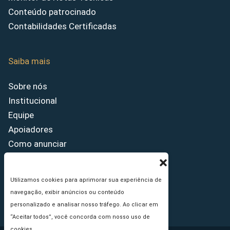
Conteúdo patrocinado
Contabilidades Certificadas
Saiba mais
Sobre nós
Institucional
Equipe
Apoiadores
Como anunciar
Fale conosco
Termos de uso
Utilizamos cookies para aprimorar sua experiência de
Política de privacidade
navegação, exibir anúncios ou conteúdo
Princípios Editoriais
personalizado e analisar nosso tráfego. Ao clicar em
“Aceitar todos”, você concorda com nosso uso de
cookies.