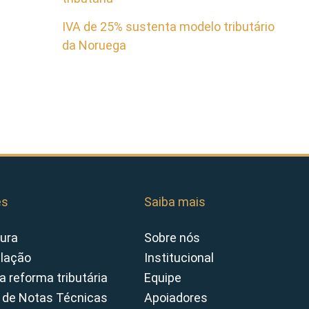
IVA de 25% sustenta modelo tributário
da Noruega
es
Saiba mais
ura
Sobre nós
slação
Institucional
a reforma tributária
Equipe
 de Notas Técnicas
Apoiadores