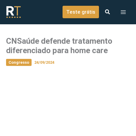
o
Ir para o conteúdo
conteúdo
Teste grátis
CNSaúde defende tratamento
diferenciado para home care
Congresso
24/09/2024