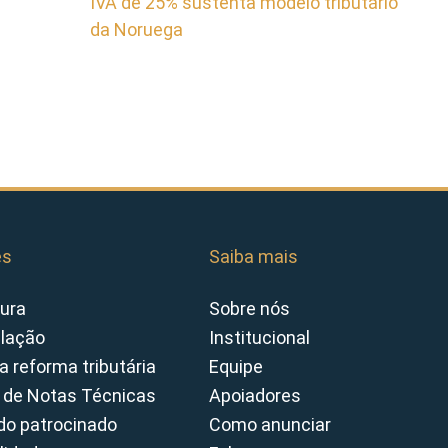
IVA de 25% sustenta modelo tributário
da Noruega
es
Saiba mais
ura
Sobre nós
slação
Institucional
a reforma tributária
Equipe
 de Notas Técnicas
Apoiadores
o patrocinado
Como anunciar