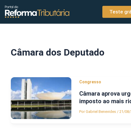
o
Ir para o conteúdo
conteúdo
Teste grá
Câmara dos Deputado
Congresso
Câmara aprova urgên
imposto ao mais ri
Por
Gabriel Benevides
/
21/08/