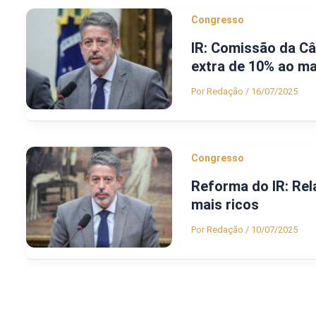
Congresso
IR: Comissão da Câ
extra de 10% ao ma
Por
Redação
/
16/07/2025
Congresso
Reforma do IR: Rel
mais ricos
Por
Redação
/
10/07/2025