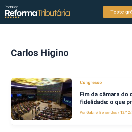
o
Ir para o conteúdo
conteúdo
Teste grá
Carlos Higino
Congresso
Fim da câmara do 
fidelidade: o que p
Por
Gabriel Benevides
/
12/12/