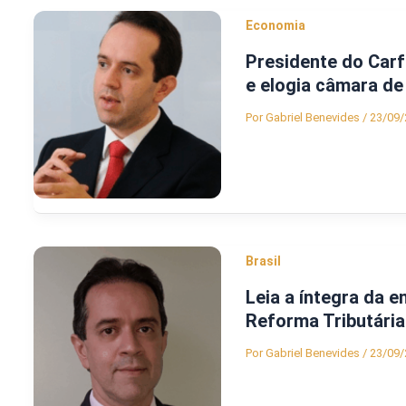
Economia
Presidente do Carf 
e elogia câmara de
Por
Gabriel Benevides
/
23/09/
Brasil
Leia a íntegra da e
Reforma Tributária
Por
Gabriel Benevides
/
23/09/