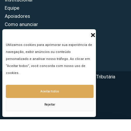
Equipe
Apoiadores
Como anunciar
Fale conosco
Termos de uso
Utilizamos cookies para aprimorar sua experiência de
Política de privacidade
navegação, exibir anúncios ou conteúdo
Princípios Editoriais
personalizado e analisar nosso tráfego. Ao clicar em
“Aceitar todos”, você concorda com nosso uso de
cookies.
Copyright © 2026 - Portal da Reforma Tributária
Aceitar todos
Rejeitar
Seu e-mail